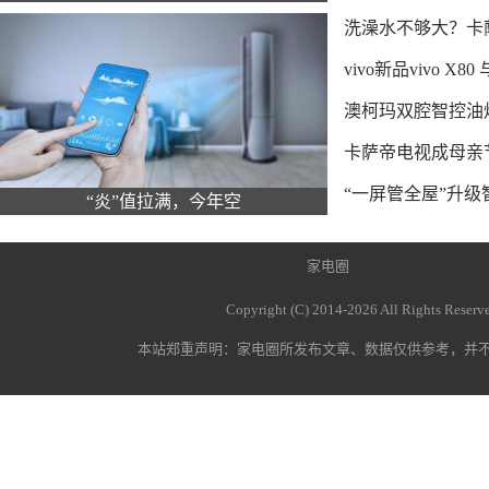
洗澡水不够大？卡
vivo新品vivo 
澳柯玛双腔智控油
卡萨帝电视成母亲
“一屏管全屋”升级
“炎”值拉满，今年空
家电圈
Copyright (C) 2014-
2026 All Rights Re
本站郑重声明：
家电圈
所发布文章、数据仅供参考，并