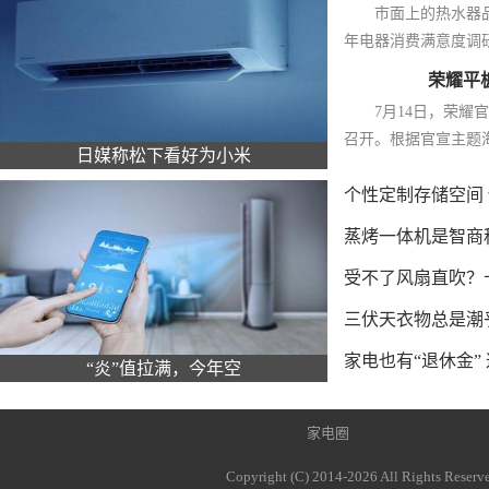
市面上的热水器
年电器消费满意度调研
荣耀平
7月14日，荣耀
召开。根据官宣主题海报
日媒称松下看好为小米
个性定制存储空间 
蒸烤一体机是智商税
受不了风扇直吹？
三伏天衣物总是潮
家电也有“退休金”
“炎”值拉满，今年空
家电圈
Copyright (C) 2014-
2026 All Rights Re