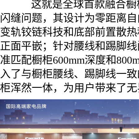
这就是全球首款融合橱柜
闪缝问题，其设计为零距离自
变轨铰链科技和底部前置散热
正面平嵌；针对腰线和踢脚线
准匹配橱柜600mm深度和80
入了与橱柜腰线、踢脚线一致
柜浑然一体，为用户带来了无