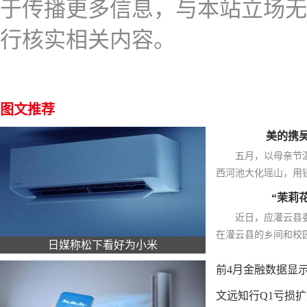
于传播更多信息，与本站立场无
行核实相关内容。
图文推荐
美的携
五月，以母亲节
西河池大化瑶山，用镜
“茉莉
近日，应灌云县
在灌云县的乡间和校园
日媒称松下看好为小米
前4月金融数据显
文远知行Q1亏损