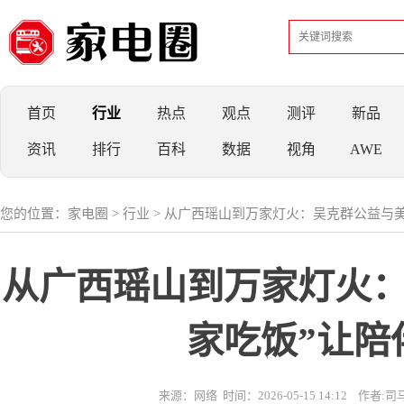
首页
行业
热点
观点
测评
新品
资讯
排行
百科
数据
视角
AWE
您的位置：
家电圈
>
行业
> 从广西瑶山到万家灯火：吴克群公益与
从广西瑶山到万家灯火：
家吃饭”让陪
来源：网络
时间：2026-05-15 14:12
作者:司马